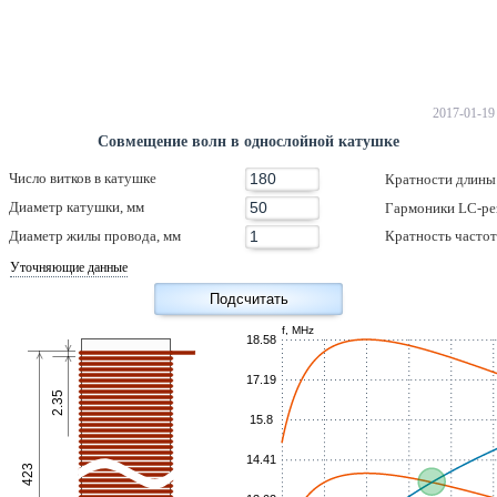
2017-01-19
Совмещение волн в однослойной катушке
Число витков в катушке
Кратности длины
Диаметр катушки, мм
Гармоники LC-ре
Диаметр жилы провода, мм
Кратность часто
Уточняющие данные
f, MHz
18.58
17.19
2.35
15.8
14.41
423