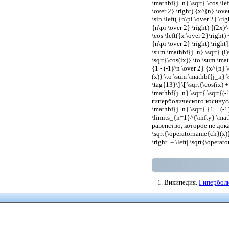
\mathbf{j_n} \sqrt{ \cos \lef
\over 2} \right) {x^{n} \over 
\sin \left( {n\pi \over 2} \ri
{n\pi \over 2} \right) {(2
\cos \left({x \over 2}\right) +
{n\pi \over 2} \right) \righ
\sum \mathbf{j_n} \sqrt{ (
\sqrt{\cos(ix)} \to \sum \mat
{1 - (-1)^n \over 2} {x^{n} 
(x)} \to \sum \mathbf{j_n} \
\tag{13}\] \[ \sqrt{\cos(ix) 
\mathbf{j_n} \sqrt{ \sqrt{(
гиперболического косинуса и
\mathbf{j_n} \sqrt{ {1 + (-1
\limits_{n=1}^{\infty} \mat
равенство, которое не доказы
\sqrt{\operatorname{ch}(x)} +
\right| = \left| \sqrt{\oper
Википедия.
Гипербол