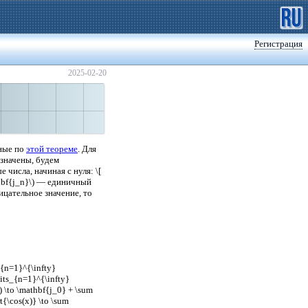
Регистрация
2025-02-20
рные по
этой теореме
. Для
значены, будем
 числа, начиная с нуля: \[
thbf{j_n}\) — единичный
ицательное значение, то
{n=1}^{\infty}
imits_{n=1}^{\infty}
(x) \to \mathbf{j_0} + \sum
rt{\cos(x)} \to \sum