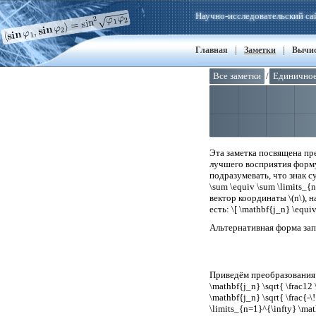
Научно-исследовательский са
|
|
Главная
Заметки
Вычи
Все заметки
/
Единичное
Эта заметка посвящена п
лучшего восприятия форму
подразумевать, что знак су
\sum \equiv \sum \limits_
вектор координаты \(n\), 
есть: \[ \mathbf{j_n} \equi
Альтернативная форма за
Приведём преобразования н
\mathbf{j_n} \sqrt{ \frac12 \
\mathbf{j_n} \sqrt{ \frac{-\!
\limits_{n=1}^{\infty} \mathb