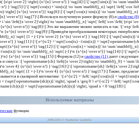
t( {n\pi \over 2} \right) {x^{n} \over n!} } \tag{4}\] \[ \sqrt{\sin(x)} \to \sum \mathbf
n!} } \tag{5}\] \[ \sqrt{\cos(x) + \sin(x)} \to \sum \mathbf{j_n} \sqrt{ \left[ \cos \lef
ght) \right] {x^{n} \over n!}} \tag{6}\] \[ \sqrt{\cos(x) \sin(x)} \to \sum \mathbf{j_n} \
x)^{n} \over n!}} \tag{7}\] Используя полученную ранее формулу (6) и
свойство (8)
 i \sin \left({x \over 2}\right) \to \sum \mathbf{j_n} \sqrt{ \left[ \cos \left( {n\pi \over
t] {x^{n} \over n!}} \tag{8}\] Это же выражение можно записать и так: \[ \exp \left( 
i)^n {x^{n} \over n!}} \tag{9}\] Приведём преобразования некоторых гиперболиче
hbf{j_n} \sqrt{ {1 + (-1)^n \over 2} {x^{n} \over n!} } \tag{10}\] \[ \sqrt{\sin(ix)} 
\over n!} } \tag{11}\] \[ e^{x/2} = \sqrt{\cos(ix) - i\sin(ix)} = \sqrt{\operatorname
sqrt{{x^{n} \over n!}} \tag{12}\] \[ \sqrt{i\cos(ix) + \sin(ix)} \to \sum \mathbf{j_n}
+ i\sin(ix)} \to \sum \mathbf{j_n} \sqrt{ (-1)^n {x^{n} \over n!}} \tag{14}\] \[ \sqrt{\
-1)^n} {x^{n} \over n!}} \tag{15}\] Формула (12) и
свойство (11)
дают следующее 
 синуса: \[ \operatorname{ch} \left({x \over 2}\right) \to \mathbf{j_0} + \sum \
)^n \over 4} {x^{n} \over n!} } \tag{16}\] \[ \operatorname{sh} \left({x \over 2}\rig
hbf{j_n} \sqrt{ {1 + (-1)^n \over 4} {x^{n} \over n!} } \tag{17}\] Также, предла
вается в скалярной математике: \[ e^{x/2} = \left| \sqrt{\cos(ix)} + \sqrt{i\sin(ix)}
 i\sqrt{\operatorname{sh}(x)} \right|, \quad x \geq 0 \\ e^{-x/2} = \left| \sqrt{\cos(
atorname{ch}(x)} + \sqrt{\operatorname{sh}(x)} \right|, \quad x < 0 \tag{18}\]
Используемые материалы
ические
функции.
2009-2026 © Vyacheslav Gorchilin