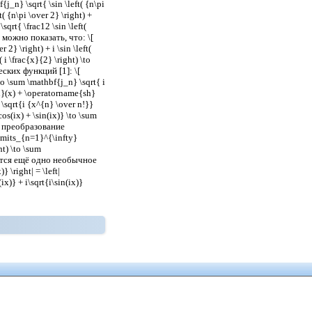
{j_n} \sqrt{ \sin \left( {n\pi
t( {n\pi \over 2} \right) +
sqrt{ \frac12 \sin \left(
можно показать, что: \[
 2} \right) + i \sin \left(
i \frac{x}{2} \right) \to
ских функций [1]: \[
\to \sum \mathbf{j_n} \sqrt{ i
{ch}(x) + \operatorname{sh}
 \sqrt{i {x^{n} \over n!}}
cos(ix) + \sin(ix)} \to \sum
преобразование
limits_{n=1}^{\infty}
ht) \to \sum
гается ещё одно необычное
 \right| = \left|
ix)} + i\sqrt{i\sin(ix)}