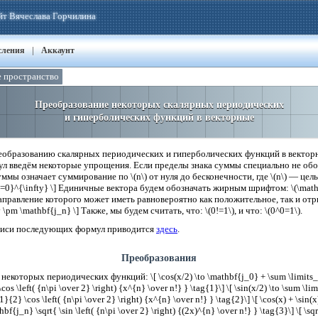
йт Вячеслава Горчилина
|
сления
Аккаунт
 пространство
Преобразование некоторых скалярных периодических
и гиперболических функций в векторные
реобразованию скалярных периодических и гиперболических функций в векто
л введём некоторые упрощения. Если пределы знака суммы специально не обо
ммы означает суммирование по \(n\) от нуля до бесконечности, где \(n\) — целые
{n=0}^{\infty} \] Единичные вектора будем обозначать жирным шрифтом: \(\ma
направление которого может иметь равновероятно как положительное, так и отр
v \pm \mathbf{j_n} \] Также, мы будем считать, что: \(0!=1\), и что: \(0^0=1\).
писи последующих формул приводится
здесь
.
Преобразования
екоторых периодических функций: \[ \cos(x/2) \to \mathbf{j_0} + \sum \limits_
cos \left( {n\pi \over 2} \right) {x^{n} \over n!} } \tag{1}\] \[ \sin(x/2) \to \sum \l
1}{2} \cos \left( {n\pi \over 2} \right) {x^{n} \over n!} } \tag{2}\] \[ \cos(x) + \sin
f{j_n} \sqrt{ \sin \left( {n\pi \over 2} \right) {(2x)^{n} \over n!} } \tag{3}\] \[ \sq