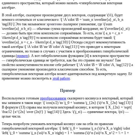
единичного пространства, который можно назвать «гиперболическая векторная
алгебра».
В этой алгебре, скалярное произведение двух векторов, содержащие \(\i\), будет
немного отличаться от классического: \[ \A \cdot \B = \sum_n \overline{a}_n\, b_n
\tag{8}\] Это так называемое
эрмитово
скалярное умножение, где \(\sum
\overline{a}_n b_n\) — обычная сумма произведений координат, но \(\overline{a}_n\)
— должно быть при этом комплексно сопряжённым. То есть, если \[ a_n = c_n +
\i\kern1pt d_n \tag{9}\] то комплексно сопряжённая величина будет такой: \[
\overline{a}_n = c_n - \i\kern1pt d_n \tag{10}\] Отсюда следует некоммутативность
такой алгебры \[ \A \cdot \B \ne \B \cdot \A \tag{11}\] что приводит к некоторым
ограничениям, но только в случаях с участием в преобразованиях гиперболической
единицы (
пример
). А вот гиберболическим функциям [4] в векторном пространстве
— гиперболическая единица не требуется, как бы это странно ни звучало! Там
свойство коммутативности вполне себе работает \[ \A \cdot \B = \B \cdot \A, \tag{12}\] а
скалярное умножение производится классическим способом. То есть,
гиперболическая векторная алгебра может адаптироваться под конкретную задачу. Её
применение можно посмотреть в
этой работе
.
Пример
Воспользуемся готовым
преобразованием
скалярного косинуса в векторный, который
мы запишем в таком виде: \[ \cos(x/2) \to \j_0 + \summa \j_{2n} (\i)^n X_{2n} \tag{13}\]
В формуле (13) справа мы получили векторный косинус, в котором \[ X_{2n} = \sqrt{
\frac12 {x^{2n} \over (2n)!} } \tag{14}\] Здесь: \(\j_n\) — единичные вектора, \(n\) —
целые числа.
Теперь попробуем умножить векторный косинус сам на себя по правилам
гиперболической векторной алгебры: \[ \left( \j_0 + \summa \j_n (\i)^n X_n \right) \cdot
\left( \j_0 + \summa \j_n (\oi)^n X_n \right) = 1 + \summa (\i)^n (\oi)^n X_n^2 = \\ = 1 +