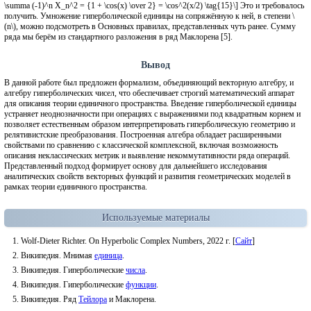
\summa (-1)^n X_n^2 = {1 + \cos(x) \over 2} = \cos^2(x/2) \tag{15}\] Это и требовалось
получить. Умножение гиперболической единицы на сопряжённую к ней, в степени \
(n\), можно подсмотреть в Основных правилах, представленных чуть ранее. Сумму
ряда мы берём из стандартного разложения в ряд Маклорена [5].
Вывод
В данной работе был предложен формализм, объединяющий векторную алгебру, и
алгебру гиперболических чисел, что обеспечивает строгий математический аппарат
для описания теории единичного пространства. Введение гиперболической единицы
устраняет неоднозначности при операциях с выражениями под квадратным корнем и
позволяет естественным образом интерпретировать гиперболическую геометрию и
релятивистские преобразования. Построенная алгебра обладает расширенными
свойствами по сравнению с классической комплексной, включая возможность
описания неклассических метрик и выявление некоммутативности ряда операций.
Представленный подход формирует основу для дальнейшего исследования
аналитических свойств векторных функций и развития геометрических моделей в
рамках теории единичного пространства.
Используемые материалы
Wolf-Dieter Richter. On Hyperbolic Complex Numbers, 2022 г. [
Сайт
]
Википедия. Мнимая
единица
.
Википедия. Гиперболические
числа
.
Википедия. Гиперболические
функции
.
Википедия. Ряд
Тейлора
и Маклорена.