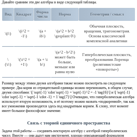
Давайте сравним эти две алгебры в виде следующей таблицы.
Форма
Вид
Квадрат
Норма
Геометрия / смысл
числа
Обычная плоскость,
\(i^2 =
\(a +
\(a^2 + b^2
вращения, тригонометрия.
\(i\)
-1\)
ib\)
\geqslant 0\)
Основа классической
комплексной аналитики
\(a^2 - b^2\)
Гиперболическая плоскость,
может быть
\
\(\i^2 =
\(a + \i
преобразования Лоренца
больше,
(\i\)
+1\)
b\)
(релятивистские
меньше или
«повороты»)
равна нулю
Разницу между этими двумя алгебрами также можно посмотреть на следующем
примере. Два корня из отрицательной единицы можно перемножить, в общем случае,
двумя способами: \[ \sqrt{-1} \cdot \sqrt{-1} = \sqrt{-1}^2 = -1 \tag{6}\] и \[ \sqrt{-1}
\cdot \sqrt{-1} = \sqrt{-1 \cdot -1} = 1 \tag{7}\] Очевидно, что гиперболическая алгебра
использует вторую возможность, и её поэтому можно назвать «подкоренной», так как
все умножения производятся здесь под квадратным корнем. К слову, этот момент
имеет большое философское значение.
Связь с теорией единичного пространства
Задача этой работы — соединить векторную алгебру с алгеброй гиперболических
чисел. Вместе — они дадут нам инструмент, хорошо описывающий формализм