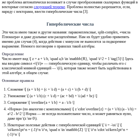
же проблема автоматически возникает в случае преобразования скалярных функций в
векторные согласно
следующей теореме
. Проблема полностью разрешается, если,
наряду с векторами, ввести гиперболические числа [3].
Гиперболические числа
Эти числа имею также и другие названия: паракомплексные, split-complex, «числа
Плюккера» и даже дуальные или расщеплённые. Нам их будет удобно применять
именно для случая (4), когда действия с минусом не выносятся за подкоренное
выражение. Немного поговорим о правилах такой алгебры.
Определение
Число имеет вид \[ z = a + \i b, \quad a,b \in \mathbb{R}, \quad \i^2 = 1 \tag{5}\] Здесь
мы вводим символ «\(\i\)» — гиперболическую единицу, чтобы различать его с
классической мнимой единицей — \(i\), которая также может быть задействована в
этой алгебре, в общем случае.
Основные правила
Сложение \[ (a + \i b) + (c + \i d) = (a + c) + \i (b + d) \]
Умножение \[ (a + \i b) (c + \i d) = (ac + bd) + \i (ad + bc) \]
Сопряжение \[ \overline{a + \i b} = a - \i b \]
«Норма» (по аналогии с комплексными) \[ z \cdot \overline{z} = (a + \i b) (a - \i b) =
a^2 - b^2 \] Норма — не всегда положительное число, и может равняться нулю,
даже при \(z \ne 0\).
Некоторые полезные действия с гиперболической единицей \[ \i = -\oi \] \[
\oi\kern1pt^n = (-1)^n \i^n, \quad n \in \mathbb{Z} \] \[ \i^n \cdot \oi\kern1pt^n =
(-1)^n \]