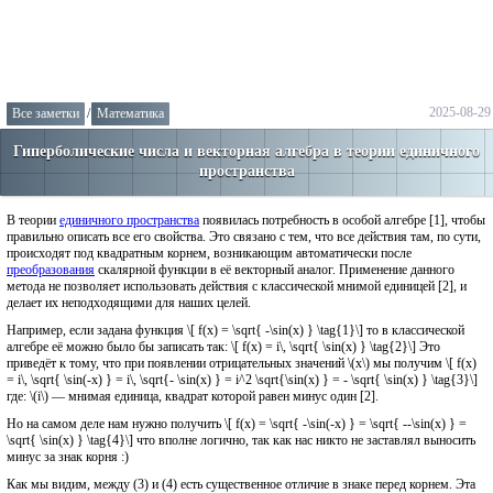
2025-08-29
Все заметки
/
Математика
Гиперболические числа и векторная алгебра в теории единичного
пространства
В теории
единичного пространства
появилась потребность в особой алгебре [1], чтобы
правильно описать все его свойства. Это связано с тем, что все действия там, по сути,
происходят под квадратным корнем, возникающим автоматически после
преобразования
скалярной функции в её векторный аналог. Применение данного
метода не позволяет использовать действия с классической мнимой единицей [2], и
делает их неподходящими для наших целей.
Например, если задана функция \[ f(x) = \sqrt{ -\sin(x) } \tag{1}\] то в классической
алгебре её можно было бы записать так: \[ f(x) = i\, \sqrt{ \sin(x) } \tag{2}\] Это
приведёт к тому, что при появлении отрицательных значений \(x\) мы получим \[ f(x)
= i\, \sqrt{ \sin(-x) } = i\, \sqrt{- \sin(x) } = i^2 \sqrt{\sin(x) } = - \sqrt{ \sin(x) } \tag{3}\]
где: \(i\) — мнимая единица, квадрат которой равен минус один [2].
Но на самом деле нам нужно получить \[ f(x) = \sqrt{ -\sin(-x) } = \sqrt{ --\sin(x) } =
\sqrt{ \sin(x) } \tag{4}\] что вполне логично, так как нас никто не заставлял выносить
минус за знак корня :)
Как мы видим, между (3) и (4) есть существенное отличие в знаке перед корнем. Эта