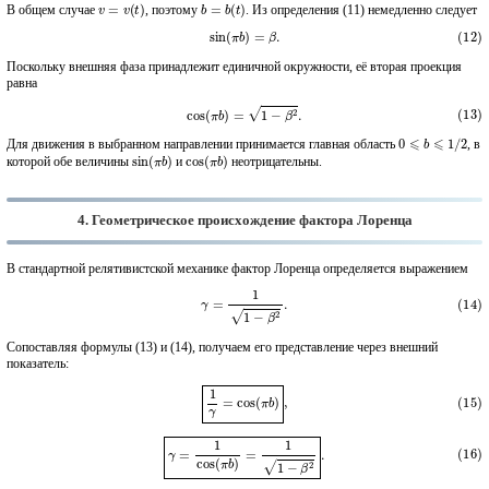
v
=
v
(
t
)
b
=
b
(
t
)
В общем случае
, поэтому
. Из определения (11) немедленно следует
(12)
sin
(
π
b
)
=
β
.
Поскольку внешняя фаза принадлежит единичной окружности, её вторая проекция
равна
(13)
cos
(
π
b
)
=
1
−
β
2
.
0
⩽
b
⩽
1
/
2
Для движения в выбранном направлении принимается главная область
, в
sin
(
π
b
)
cos
(
π
b
)
которой обе величины
и
неотрицательны.
4. Геометрическое происхождение фактора Лоренца
В стандартной релятивистской механике фактор Лоренца определяется выражением
(14)
γ
=
1
1
−
β
2
.
Сопоставляя формулы (13) и (14), получаем его представление через внешний
показатель:
(15)
1
γ
=
cos
(
π
b
)
,
(16)
γ
=
1
cos
(
π
b
)
=
1
1
−
β
2
.