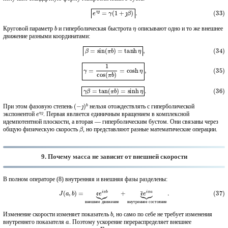
(33)
e
η
ȷ
=
γ
(
1
+
ȷ
β
)
.
b
η
Круговой параметр
и гиперболическая быстрота
описывают одно и то же внешнее
движение разными координатами:
(34)
β
=
sin
(
π
b
)
=
tanh
η
,
(35)
γ
=
1
cos
(
π
b
)
=
cosh
η
,
(36)
γ
β
=
tan
(
π
b
)
=
sinh
η
.
(
−
ȷ
)
b
При этом фазовую степень
нельзя отождествлять с гиперболической
e
η
ȷ
экспонентой
. Первая является единичным вращением в комплексной
идемпотентной плоскости, а вторая — гиперболическим бустом. Они связаны через
β
общую физическую скорость
, но представляют разные математические операции.
9. Почему масса не зависит от внешней скорости
В полном операторе (8) внутренняя и внешняя фазы разделены:
(37)
J
(
a
,
b
)
=
e
e
i
π
b
⏟
внешнее движение
+
e
¯
e
i
π
a
⏟
внутреннее состояние
.
в
н
у
т
р
е
н
н
е
е
с
о
с
т
о
я
н
и
е
в
н
е
ш
н
е
е
д
в
и
ж
е
н
и
е
b
Изменение скорости изменяет показатель
, но само по себе не требует изменения
a
внутреннего показателя
. Поэтому ускорение перераспределяет внешнее
E
0
p
c