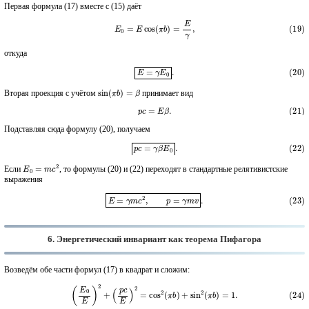
Первая формула (17) вместе с (15) даёт
(19)
E
0
=
E
cos
(
π
b
)
=
E
γ
,
откуда
(20)
E
=
γ
E
0
.
sin
(
π
b
)
=
β
Вторая проекция с учётом
принимает вид
(21)
p
c
=
E
β
.
Подставляя сюда формулу (20), получаем
(22)
p
c
=
γ
β
E
0
.
E
0
=
m
c
2
Если
, то формулы (20) и (22) переходят в стандартные релятивистские
выражения
(23)
E
=
γ
m
c
2
,
p
=
γ
m
v
.
6. Энергетический инвариант как теорема Пифагора
Возведём обе части формул (17) в квадрат и сложим:
(24)
(
E
0
E
)
2
+
(
p
c
E
)
2
=
cos
2
(
π
b
)
+
sin
2
(
π
b
)
=
1.