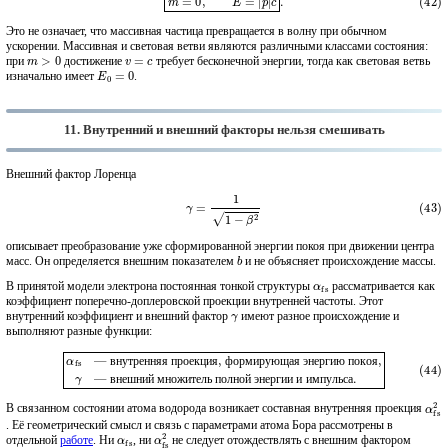
Это не означает, что массивная частица превращается в волну при обычном
ускорении. Массивная и световая ветви являются различными классами состояния:
m
>
0
v
=
c
при
достижение
требует бесконечной энергии, тогда как световая ветвь
E
0
=
0
изначально имеет
.
11. Внутренний и внешний факторы нельзя смешивать
Внешний фактор Лоренца
(43)
γ
=
1
1
−
β
2
описывает преобразование уже сформированной энергии покоя при движении центра
b
масс. Он определяется внешним показателем
и не объясняет происхождение массы.
α
fs
В принятой модели электрона постоянная тонкой структуры
рассматривается как
коэффициент поперечно-доплеровской проекции внутренней частоты. Этот
γ
внутренний коэффициент и внешний фактор
имеют разное происхождение и
выполняют разные функции:
(44)
α
fs
— внутренняя проекция, формирующая энергию покоя,
— внешний множитель полной энергии и импульса.
γ
в
н
у
т
р
е
н
н
я
я
п
р
о
е
к
ц
и
я
ф
о
р
м
и
р
у
ю
щ
а
я
э
н
е
р
г
и
ю
п
о
к
о
я
в
н
е
ш
н
и
й
м
н
о
ж
и
т
е
л
ь
п
о
л
н
о
й
э
н
е
р
г
и
и
и
и
м
п
у
л
ь
с
а
α
fs
2
В связанном состоянии атома водорода возникает составная внутренняя проекция
. Её геометрический смысл и связь с параметрами атома Бора рассмотрены в
α
fs
α
fs
2
отдельной
работе
. Ни
, ни
не следует отождествлять с внешним фактором