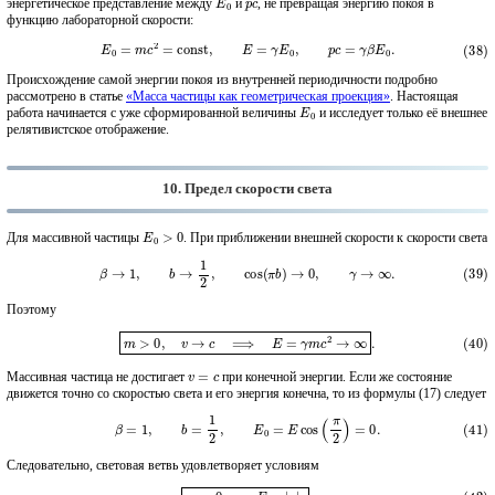
энергетическое представление между
и
, не превращая энергию покоя в
функцию лабораторной скорости:
(38)
E
0
=
m
c
2
=
const
,
E
=
γ
E
0
,
p
c
=
γ
β
E
0
.
Происхождение самой энергии покоя из внутренней периодичности подробно
рассмотрено в статье
«Масса частицы как геометрическая проекция»
. Настоящая
E
0
работа начинается с уже сформированной величины
и исследует только её внешнее
релятивистское отображение.
10. Предел скорости света
E
0
>
0
Для массивной частицы
. При приближении внешней скорости к скорости света
(39)
β
→
1
,
b
→
1
2
,
cos
(
π
b
)
→
0
,
γ
→
∞
.
Поэтому
(40)
m
>
0
,
v
→
c
⟹
E
=
γ
m
c
2
→
∞
.
v
=
c
Массивная частица не достигает
при конечной энергии. Если же состояние
движется точно со скоростью света и его энергия конечна, то из формулы (17) следует
(41)
β
=
1
,
b
=
1
2
,
E
0
=
E
cos
(
π
2
)
=
0.
Следовательно, световая ветвь удовлетворяет условиям
(42)
m
=
0
,
E
=
|
p
|
c
.