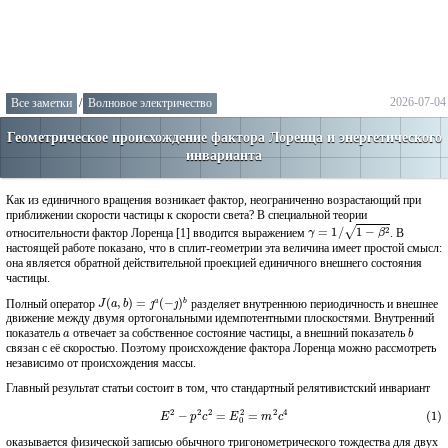
2026-07-04
Все заметки
/
Волновое электричество
Геометрическое происхождение фактора Лоренца и энергетического
инварианта
Как из единичного вращения возникает фактор, неограниченно возрастающий при
приближении скорости частицы к скорости света? В специальной теории
γ
=
1
/
1
−
β
2
относительности фактор Лоренца [1] вводится выражением
. В
настоящей работе показано, что в сплит-геометрии эта величина имеет простой смысл:
она является обратной действительной проекцией единичного внешнего состояния
частицы.
J
(
a
,
b
)
=
ȷ
a
(
−
ȷ
)
b
Полный оператор
разделяет внутреннюю периодичность и внешнее
движение между двумя ортогональными идемпотентными плоскостями. Внутренний
a
b
показатель
отвечает за собственное состояние частицы, а внешний показатель
связан с её скоростью. Поэтому происхождение фактора Лоренца можно рассмотреть
независимо от происхождения массы.
Главный результат статьи состоит в том, что стандартный релятивистский инвариант
(1)
E
2
−
p
2
c
2
=
E
0
2
=
m
2
c
4
оказывается физической записью обычного тригонометрического тождества для двух