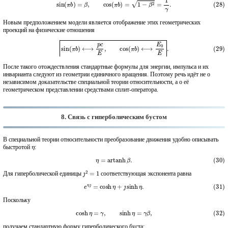
Новым предположением модели является отображение этих геометрических
проекций на физические отношения
(29)
sin
(
π
b
)
⟷
p
c
E
,
cos
(
π
b
)
⟷
E
0
E
.
После такого отождествления стандартные формулы для энергии, импульса и их
инварианта следуют из геометрии единичного вращения. Поэтому речь идёт не о
независимом доказательстве специальной теории относительности, а о её
геометрическом представлении средствами сплит-оператора.
8. Связь с гиперболическим бустом
В специальной теории относительности преобразование движения удобно описывать
η
быстротой
:
(30)
η
=
artanh
β
.
ȷ
2
=
1
Для гиперболической единицы
соответствующая экспонента равна
(31)
e
η
ȷ
=
cosh
η
+
ȷ
sinh
η
.
Поскольку
(32)
cosh
η
=
γ
,
sinh
η
=
γ
β
,
получаем стандартную форму гиперболического буста: