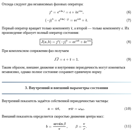
Отсюда следуют два независимых фазовых оператора:
(6)
ȷ
a
=
e
a
ln
ȷ
=
e
+
e
¯
e
i
π
a
,
(7)
(
−
ȷ
)
b
=
e
b
ln
(
−
ȷ
)
=
e
e
i
π
b
+
e
¯
.
e
¯
e
Первый оператор вращает только компоненту
, а второй — только компоненту
. Их
произведение образует полный оператор состояния:
(8)
J
(
a
,
b
)
=
ȷ
a
(
−
ȷ
)
b
=
e
e
i
π
b
+
e
¯
e
i
π
a
.
При комплексном сопряжении фаз получаем
(9)
J
J
―
=
e
+
e
¯
=
1.
Таким образом, внешнее движение и внутренняя периодичность могут изменяться
независимо, однако полное состояние сохраняет единичную норму.
3. Внутренний и внешний параметры состояния
Внутренний показатель задаётся собственной периодичностью частицы:
(10)
a
=
ϖ
t
,
π
ϖ
=
ω
int
.
Внешний показатель определяется скоростью движения центра масс:
(11)
b
=
arcsin
β
π
,
β
=
v
c
.