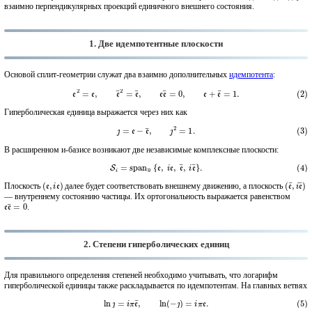
взаимно перпендикулярных проекций единичного внешнего состояния.
1. Две идемпотентные плоскости
Основой сплит-геометрии служат два взаимно дополнительных
идемпотента
:
(2)
e
2
=
e
,
e
¯
2
=
e
¯
,
e
e
¯
=
0
,
e
+
e
¯
=
1.
Гиперболическая единица выражается через них как
(3)
ȷ
=
e
−
e
¯
,
ȷ
2
=
1.
В расширенном и-базисе возникают две независимые комплексные плоскости:
(4)
S
i
=
span
R
{
e
,
i
e
,
e
¯
,
i
e
¯
}
.
(
e
,
i
e
)
(
e
¯
,
i
e
¯
)
Плоскость
далее будет соответствовать внешнему движению, а плоскость
— внутреннему состоянию частицы. Их ортогональность выражается равенством
e
e
¯
=
0
.
2. Степени гиперболических единиц
Для правильного определения степеней необходимо учитывать, что логарифм
гиперболической единицы также раскладывается по идемпотентам. На главных ветвях
(5)
ln
ȷ
=
i
π
e
¯
,
ln
(
−
ȷ
)
=
i
π
e
.