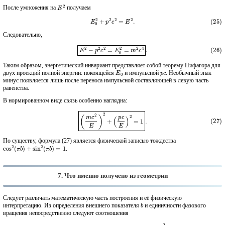
E
2
После умножения на
получаем
(25)
E
0
2
+
p
2
c
2
=
E
2
.
Следовательно,
(26)
E
2
−
p
2
c
2
=
E
0
2
=
m
2
c
4
.
Таким образом, энергетический инвариант представляет собой теорему Пифагора для
E
0
p
c
двух проекций полной энергии: покоящейся
и импульсной
. Необычный знак
минус появляется лишь после переноса импульсной составляющей в левую часть
равенства.
В нормированном виде связь особенно наглядна:
(27)
(
m
c
2
E
)
2
+
(
p
c
E
)
2
=
1
.
По существу, формула (27) является физической записью тождества
cos
2
(
π
b
)
+
sin
2
(
π
b
)
=
1
.
7. Что именно получено из геометрии
Следует различать математическую часть построения и её физическую
b
интерпретацию. Из определения внешнего показателя
и единичности фазового
вращения непосредственно следуют соотношения
(28)
sin
(
π
b
)
=
β
,
cos
(
π
b
)
=
1
−
β
2
=
1
γ
.