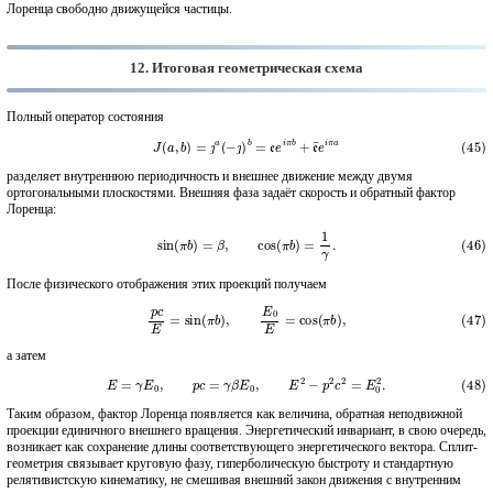
Лоренца свободно движущейся частицы.
12. Итоговая геометрическая схема
Полный оператор состояния
(45)
J
(
a
,
b
)
=
ȷ
a
(
−
ȷ
)
b
=
e
e
i
π
b
+
e
¯
e
i
π
a
разделяет внутреннюю периодичность и внешнее движение между двумя
ортогональными плоскостями. Внешняя фаза задаёт скорость и обратный фактор
Лоренца:
(46)
sin
(
π
b
)
=
β
,
cos
(
π
b
)
=
1
γ
.
После физического отображения этих проекций получаем
(47)
p
c
E
=
sin
(
π
b
)
,
E
0
E
=
cos
(
π
b
)
,
а затем
(48)
E
=
γ
E
0
,
p
c
=
γ
β
E
0
,
E
2
−
p
2
c
2
=
E
0
2
.
Таким образом, фактор Лоренца появляется как величина, обратная неподвижной
проекции единичного внешнего вращения. Энергетический инвариант, в свою очередь,
возникает как сохранение длины соответствующего энергетического вектора. Сплит-
геометрия связывает круговую фазу, гиперболическую быстроту и стандартную
релятивистскую кинематику, не смешивая внешний закон движения с внутренним