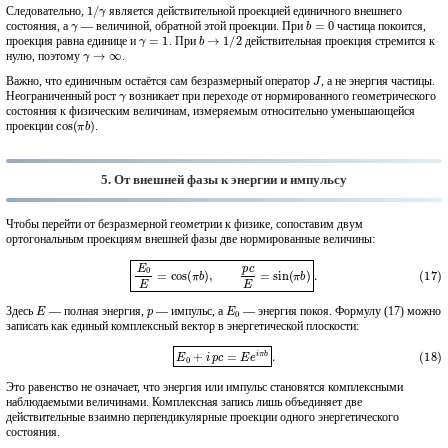
1
/
γ
Следовательно,
является действительной проекцией единичного внешнего
γ
b
=
0
состояния, а
— величиной, обратной этой проекции. При
частица покоится,
γ
=
1
b
→
1
/
2
проекция равна единице и
. При
действительная проекция стремится к
γ
→
∞
нулю, поэтому
.
J
Важно, что единичным остаётся сам безразмерный оператор
, а не энергия частицы.
γ
Неограниченный рост
возникает при переходе от нормированного геометрического
состояния к физическим величинам, измеряемым относительно уменьшающейся
cos
(
π
b
)
проекции
.
5. От внешней фазы к энергии и импульсу
Чтобы перейти от безразмерной геометрии к физике, сопоставим двум
ортогональным проекциям внешней фазы две нормированные величины:
(17)
E
0
E
=
cos
(
π
b
)
,
p
c
E
=
sin
(
π
b
)
.
E
p
E
0
Здесь
— полная энергия,
— импульс, а
— энергия покоя. Формулу (17) можно
записать как единый комплексный вектор в энергетической плоскости:
(18)
E
0
+
i
p
c
=
E
e
i
π
b
.
Это равенство не означает, что энергия или импульс становятся комплексными
наблюдаемыми величинами. Комплексная запись лишь объединяет две
действительные взаимно перпендикулярные проекции одного энергетического
состояния.