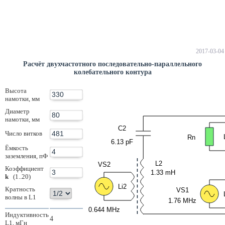
2017-03-04
Расчёт двухчастотного последовательно-параллельного
колебательного контура
Высота
намотки, мм
Диаметр
намотки, мм
C2
Число витков
Rn
6.13 pF
Ёмкость
заземления, пФ
L2
VS2
Коэффициент
1.33 mH
k
(1..20)
Li2
Кратность
VS1
волны в L1
1.76 MHz
0.644 MHz
Индуктивность
4
L1, мГн