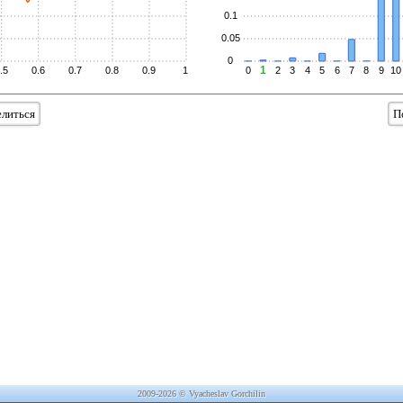
0.1
0.05
0
1
.5
0.6
0.7
0.8
0.9
1
0
2
3
4
5
6
7
8
9
10
литься
П
2009-2026 © Vyacheslav Gorchilin