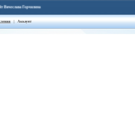
йт Вячеслава Горчилина
|
сления
Аккаунт