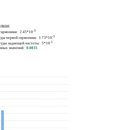
ультат
-3
гармоники: 2.45*10
-3
уды первой гармоники: 1.73*10
-1
туды задающей частоты: 5*10
вных значений:
0.0035