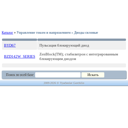
Каталог
»
Управление током и напряжением » Диоды силовые
BYD67
Пульсация блокирующий диод
ZenBlock(ТМ); стабилитрон с интегрированным
BZD142W_SERIES
блокирующим диодом
Поиск по всей базе:
2009-2026 © Vyacheslav Gorchilin