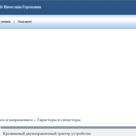
йт Вячеслава Горчилина
|
сления
Аккаунт
ом и напряжением » Тиристоры и симисторы
Кремниевый двунаправленный триггер устройства