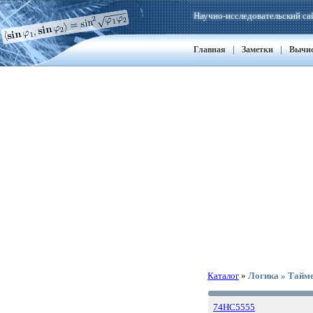
Научно-исследовательский са
|
|
Главная
Заметки
Вычи
Каталог
»
Логика » Тайм
74HC5555