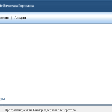
йт Вячеслава Горчилина
|
сления
Аккаунт
еры
Программируемый Таймер задержки с генератора