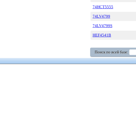
74HCT5555
74LV4799
74LV4799S
HEF4541B
Поиск по всей базе: