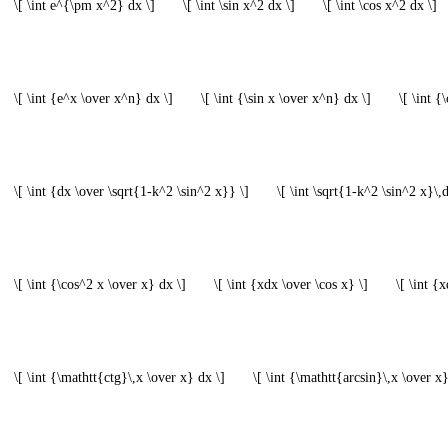
\[ \int e^{\pm x^2} dx \]
\[ \int \sin x^2 dx \]
\[ \int \cos x^2 dx \]
\[ \int {e^x \over x^n} dx \]
\[ \int {\sin x \over x^n} dx \]
\[ \int {
\[ \int {dx \over \sqrt{1-k^2 \sin^2 x}} \]
\[ \int \sqrt{1-k^2 \sin^2 x}\,d
\[ \int {\cos^2 x \over x} dx \]
\[ \int {xdx \over \cos x} \]
\[ \int {
\[ \int {\mathtt{ctg}\,x \over x} dx \]
\[ \int {\mathtt{arcsin}\,x \over x}