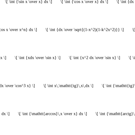
\[ \int {\sin x \over x} dx \]
\[ \int {\cos x \over x} dx \]
\[ \int {dx
\cos x \over x^n} dx \]
\[ \int {dx \over \sqrt{(1-x^2)(1-k^2x^2)}} \]
\
x \]
\[ \int {xdx \over \sin x} \]
\[ \int {x^2 dx \over \sin x} \]
\[ 
xdx \over \cos^3 x} \]
\[ \int x\,\mathtt{tg}\,x\,dx \]
\[ \int {\mathtt{tg}
 dx \]
\[ \int {\mathtt{arccos}\,x \over x} dx \]
\[ \int {\mathtt{arctg}\