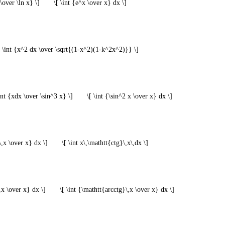
 \over \ln x} \]
\[ \int {e^x \over x} dx \]
[ \int {x^2 dx \over \sqrt{(1-x^2)(1-k^2x^2)}} \]
\int {xdx \over \sin^3 x} \]
\[ \int {\sin^2 x \over x} dx \]
\,x \over x} dx \]
\[ \int x\,\mathtt{ctg}\,x\,dx \]
,x \over x} dx \]
\[ \int {\mathtt{arcctg}\,x \over x} dx \]