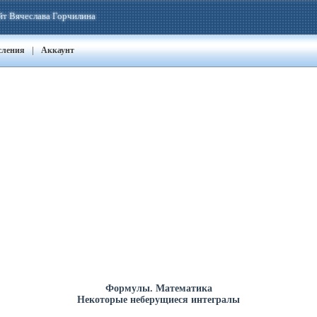
йт Вячеслава Горчилина
|
сления
Аккаунт
Формулы. Математика
Некоторые неберущиеся интегралы